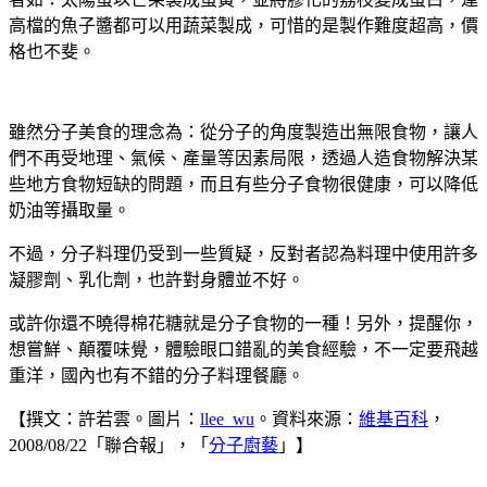
高檔的魚子醬都可以用蔬菜製成，可惜的是製作難度超高，價
格也不斐。
雖然分子美食的理念為：從分子的角度製造出無限食物，讓人
們不再受地理、氣候、產量等因素局限，透過人造食物解決某
些地方食物短缺的問題，而且有些分子食物很健康，可以降低
奶油等攝取量。
不過，分子料理仍受到一些質疑，反對者認為料理中使用許多
凝膠劑、乳化劑，也許對身體並不好。
或許你還不曉得棉花糖就是分子食物的一種！另外，提醒你，
想嘗鮮、顛覆味覺，體驗眼口錯亂的美食經驗，不一定要飛越
重洋，國內也有不錯的分子料理餐廳。
【撰文：許若雲。圖片：
llee_wu
。資料來源：
維基百科
，
2008/08/22「聯合報」，「
分子廚藝
」】