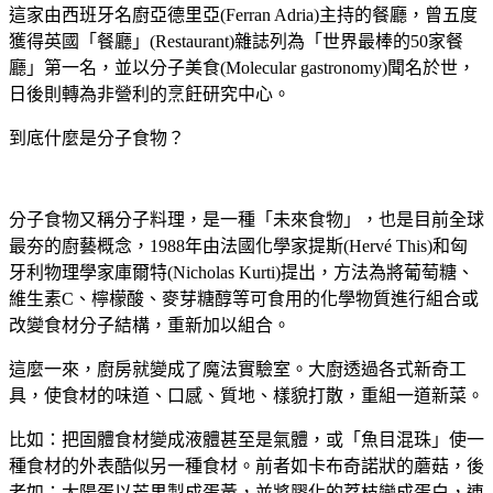
這家由西班牙名廚亞德里亞(Ferran Adria)主持的餐廳，曾五度
獲得英國「餐廳」(Restaurant)雜誌列為「世界最棒的50家餐
廳」第一名，並以分子美食(Molecular gastronomy)聞名於世，
日後則轉為非營利的烹飪研究中心。
到底什麼是分子食物？
分子食物又稱分子料理，是一種「未來食物」，也是目前全球
最夯的廚藝概念，1988年由法國化學家提斯(Hervé This)和匈
牙利物理學家庫爾特(Nicholas Kurti)提出，方法為將葡萄糖、
維生素C、檸檬酸、麥芽糖醇等可食用的化學物質進行組合或
改變食材分子結構，重新加以組合。
這麼一來，廚房就變成了魔法實驗室。大廚透過各式新奇工
具，使食材的味道、口感、質地、樣貌打散，重組一道新菜。
比如：把固體食材變成液體甚至是氣體，或「魚目混珠」使一
種食材的外表酷似另一種食材。前者如卡布奇諾狀的蘑菇，後
者如：太陽蛋以芒果製成蛋黃，並將膠化的荔枝變成蛋白，連