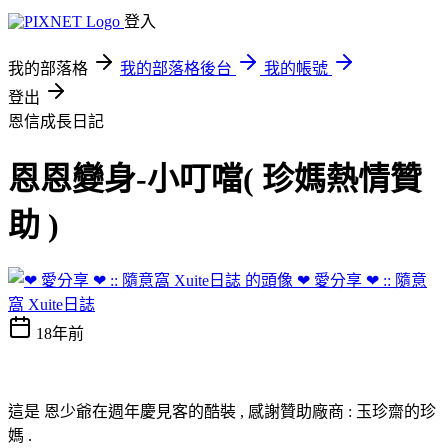
登入
我的部落格
我的部落格後台
我的帳號
登出
恩信成長日記
恩恩變身-小叮噹( 珍媽熱情贊
助 )
❤ 愛分享 ❤ :: 隨意
窩 Xuite日誌
18年前
這是 恩少爺在週年慶見客的酷裝 , 感謝贊助廠商 : 玉珍齋的珍
媽 .