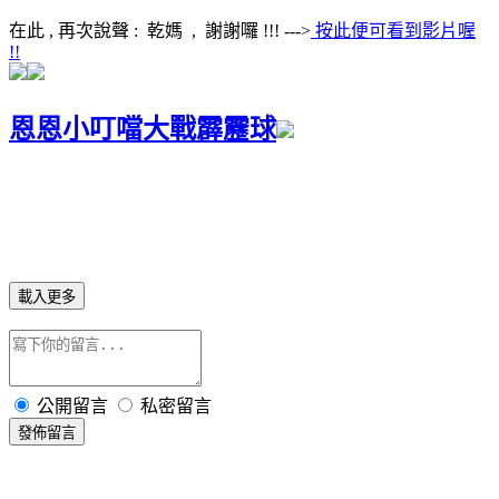
在此 , 再次說聲 : 乾媽 , 謝謝囉 !!! --->
按此便可看到影片喔
!!
恩恩小叮噹大戰霹靂球
載入更多
公開留言
私密留言
發佈留言