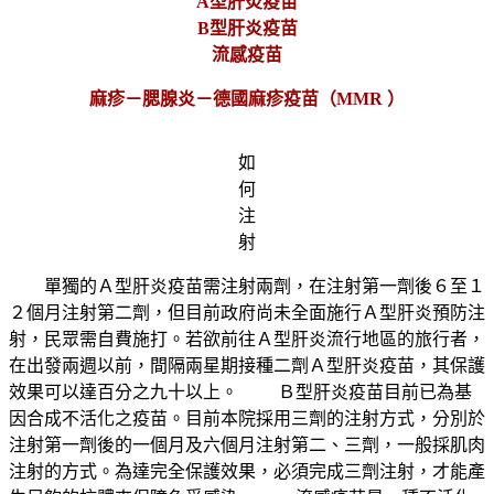
A型肝炎疫苗
B型肝炎疫苗
流感疫苗
麻疹－腮腺炎－德國麻疹疫苗（MMR ）
如
何
注
射
單獨的Ａ型肝炎疫苗需注射兩劑，在注射第一劑後６至１
２個月注射第二劑，但目前政府尚未全面施行Ａ型肝炎預防注
射，民眾需自費施打。若欲前往Ａ型肝炎流行地區的旅行者，
在出發兩週以前，間隔兩星期接種二劑Ａ型肝炎疫苗，其保護
效果可以達百分之九十以上。
Ｂ型肝炎疫苗目前已為基
因合成不活化之疫苗。目前本院採用三劑的注射方式，分別於
注射第一劑後的一個月及六個月注射第二、三劑，一般採肌肉
注射的方式。為達完全保護效果，必須完成三劑注射，才能產