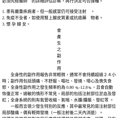
必須先經醫師 的詳細評估診察，再行決定可否接種。
1. 患有嚴重疾病者，但一般感冒仍可接受注射 。
2. 免疫不全者，如使用腎上腺皮質素或抗癌藥 物者。
3. 懷 孕 婦 女。
會
產
生
之
副
作
用
全身性的副作用報告非常輕微，通常不會持續超過２４小
時；副作用包括頭痛、不舒服、嘔吐、發燒、噁心及喪失食
慾，全身性副作用之發生頻率約為 0.80 ﹪-12.8﹪，且會自動
恢復正常。過敏的情形不常見，局部的包括注射部位淤血及發
紅；全身系統的則有氣管收縮、氣喘、水腫/腫脹、發紅等 。
一般而言很少發生特別的反應，其中最常見的是注射部位
局部酸痛，偶有輕微發燒（一般注射後二天內消退）。