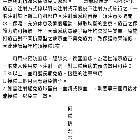
生足夠的抗體來保障免受感染。
流感疫苗是一種不活化
疫苗，注射方式係以肌肉注射或深度皮下注射方式施行之，一
般注射於上臂三角肌部位。注射流感疫苗後，須注意多喝開
水、保暖、充分休息及適度運動、攝取均衡的營養。疫苗之保
護力約可持續一年，因流感病毒幾乎每年均會發生變異，原施
打疫苗對不同抗原型之病毒並不具免疫力，致保護效果減低，
因此建議每年均須接種1次。
可用來預防麻疹、腮腺炎、德國麻疹。為活性減毒疫苗，
一般成人使用皮下注射一劑，對三種疾病的預防效果可達９
５％以上，並可獲長期免疫。接種的注意事項：
1. 接種三個月內應避免懷孕。
2. 如曾注射過免疫球蛋白、血漿或輸血 ，則要等三個月後才
能接種，以免失 效。
何
種
情
況
不