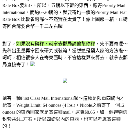
Rate Box要$ 37，所以，五磅以下輕的東西，應寄Priority Mail
International，而約6~20磅的，就要寄均一價的Priority Mail Flat
Rate Box 比較省錢囉～不然實在太貴了！像上圖那一箱，11磅
寄回台灣要台幣一千二左右喔！
對了，
如果沒有磅秤，就拿去郵局請他幫你秤
，先不要寄喔～
先秤出重量再拿回來研究或裝箱！當然這是窮人家的方法啦～
呵呵，相信很多人在寄東西時，不會這樣算來算去，就拿去郵
局直接寄了！
還有一種First Class Mail International喔～這種是限重四磅內才
能寄
，Weight Limit: 64 ounces (4 lbs.)，Nicole之前寄了一個12
ounces 的東西回家就是寄這種mail，運費$8.65，加一個禮物信
封套共$11左右。所以四磅以內的東西，也可以考慮寄這種
的！