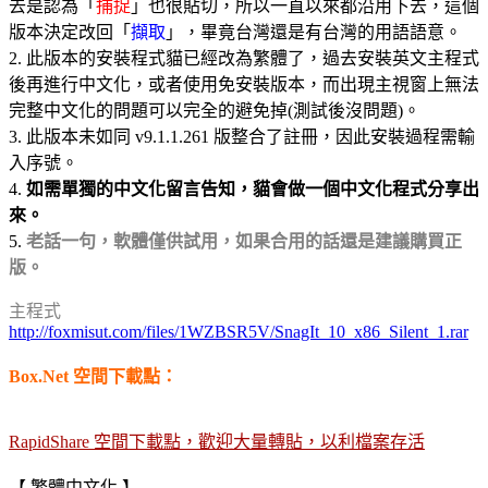
去是認為「
捕捉
」也很貼切，所以一直以來都沿用下去，這個
版本決定改回「
擷取
」，畢竟台灣還是有台灣的用語語意。
2. 此版本的安裝程式貓已經改為繁體了，過去安裝英文主程式
後再進行中文化，或者使用免安裝版本，而出現主視窗上無法
完整中文化的問題可以完全的避免掉(測試後沒問題)。
3. 此版本未如同 v9.1.1.261 版整合了註冊，因此安裝過程需輸
入序號。
4.
如需單獨的中文化留言告知，貓會做一個中文化程式分享出
來。
5.
老話一句，軟體僅供試用，如果合用的話還是建議購買正
版。
主程式
http://foxmisut.com/files/1WZBSR5V/SnagIt_10_x86_Silent_1.rar
Box.Net 空間下載點：
RapidShare 空間下載點，歡迎大量轉貼，以利檔案存活
【 繁體中文化 】