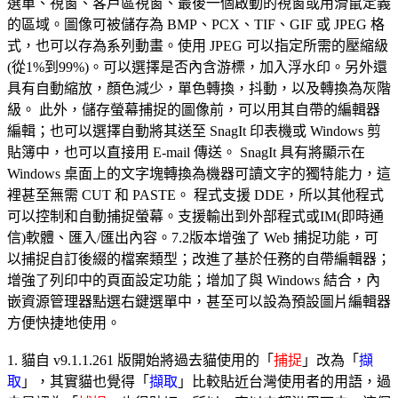
選單、視窗、客戶區視窗、最後一個啟動的視窗或用滑鼠定義
的區域。圖像可被儲存為 BMP、PCX、TIF、GIF 或 JPEG 格
式，也可以存為系列動畫。使用 JPEG 可以指定所需的壓縮級
(從1%到99%)。可以選擇是否內含游標，加入浮水印。另外還
具有自動縮放，顏色減少，單色轉換，抖動，以及轉換為灰階
級。 此外，儲存螢幕捕捉的圖像前，可以用其自帶的編輯器
編輯；也可以選擇自動將其送至 SnagIt 印表機或 Windows 剪
貼簿中，也可以直接用 E-mail 傳送。 SnagIt 具有將顯示在
Windows 桌面上的文字塊轉換為機器可讀文字的獨特能力，這
裡甚至無需 CUT 和 PASTE。 程式支援 DDE，所以其他程式
可以控制和自動捕捉螢幕。支援輸出到外部程式或IM(即時通
信)軟體、匯入/匯出內容。7.2版本增強了 Web 捕捉功能，可
以捕捉自訂後綴的檔案類型；改進了基於任務的自帶編輯器；
增強了列印中的頁面設定功能；增加了與 Windows 結合，內
嵌資源管理器點選右鍵選單中，甚至可以設為預設圖片編輯器
方便快捷地使用。
1. 貓自 v9.1.1.261 版開始將過去貓使用的「
捕捉
」改為「
擷
取
」，其實貓也覺得「
擷取
」比較貼近台灣使用者的用語，過