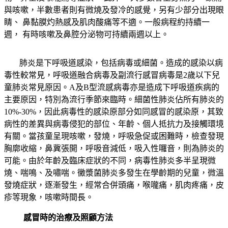
與咳嗽，半數患者則有微燒及發冷的感覺，另有少部分出現眼
睛、
鼻黏膜灼熱感及肌肉酸痛等不適。一般病程約持續一
週，
有時咳嗽及鼻腔分泌物可持續兩週以上。
肺炎是下呼吸道感染，包括病毒或細菌。造成的感染以病
毒性較常見，呼吸道融合病毒及副流行感冒病毒是
2
歲以下兒
童肺炎常見原因。
A
及
B
型流感病毒亦是造成下呼吸道疾病的
主要原因，特別為流行季節來臨時。細菌性肺炎佔所有肺炎的
10%-30%
，因此病毒性的感染原部分如同感冒的感染原，其致
病性的差異與病毒侵犯的部位、年齡、個人抵抗力及接觸環境
有關。當孩童呈現咳嗽，發燒，呼吸急促或困難時，檢查發現
胸廓收縮，鼻冀張開，呼吸音減低，吸入性囉音，則為肺炎的
可能。由於年齡及臨床症狀的不同，病毒性肺炎多半呈現微
燒、喘鳴、及嘯喘。黴漿菌肺炎多發生在學齡期的兒童，微溫
發燒症狀，逐漸發生，經常合併頭痛，喉嚨痛，肌肉疼痛，皮
疹等現象，咳嗽時間長。
感冒時的治療及照顧方法