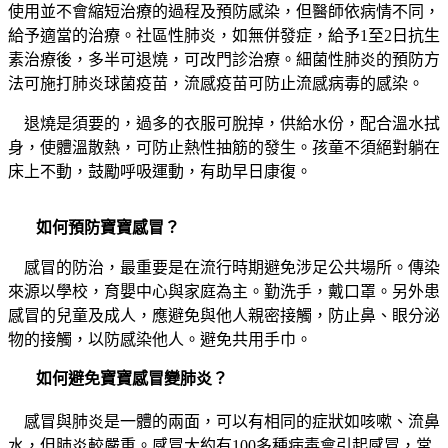
使用並不會縮短治療的過程及預防感染，但醫師依病情不同，
給予適當的治療。社區性肺炎，如無併發症，給予
1
至
2
日抗生
素治療後，多半可退燒，可改門診治療。細菌性肺炎的預防方
法可施打肺炎球菌疫苗，流感疫苗可防止流感病毒的感染。
退燒是須要的，過多的衣服可脫掉，供給水份，配合溫水拭
身，使體溫散熱，可防止熱性抽筋的發生。孩童不須絕對躺在
床上不動，鼓勵呼吸運動，有助早日康復。
如何預防寶寶感冒？
感冒的防治，最重要是在流行時期避免涉足公共場所。傳染
來源以學校，育嬰中心與家庭為主。勤洗手，戴口罩。另外患
感冒的兒童及成人，應避免與他人親密接觸，防止鼻、眼分泌
物的接觸，以防感染他人。避免共用手巾。
如何避免寶寶感冒變肺炎？
感冒與肺炎是一體的兩面，可以有相同的症狀如咳嗽、流鼻
水，但肺炎較嚴重。感冒大約有
100
多種病毒會引起感冒，
常