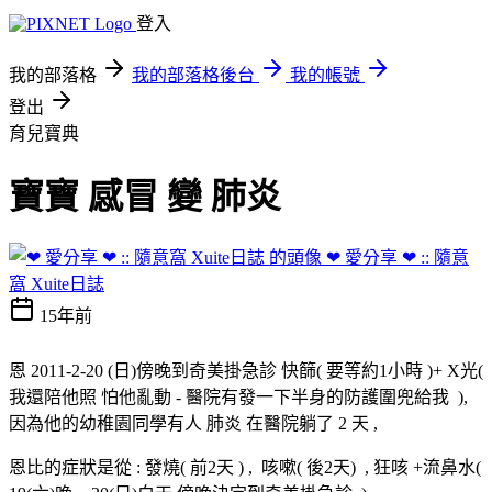
登入
我的部落格
我的部落格後台
我的帳號
登出
育兒寶典
寶寶 感冒 變 肺炎
❤ 愛分享 ❤ :: 隨意
窩 Xuite日誌
15年前
恩 2011-2-20 (日)傍晚到奇美掛急診 快篩( 要等約1小時 )+ X光(
我還陪他照 怕他亂動 - 醫院有發一下半身的防護圍兜給我 ),
因為他的幼稚園同學有人 肺炎 在醫院躺了 2 天 ,
恩比的症狀是從 : 發燒( 前2天 ) , 咳嗽( 後2天) , 狂咳 +流鼻水(