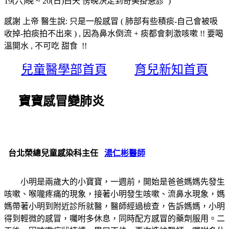
19(六)晚 ~ 20(日)白天 傍晚決定到奇美掛急診 )
感謝 上帝 醫生說: 只是一般感冒 ( 肺部有些積痰-自己會被吸
收掉-拍痰拍不出來 ) , 因為鼻水倒流 + 痰都會刺激咳嗽 !! 要喝
溫開水 , 不可吃 甜食 !!
兒童醫學部首頁
育兒新知首頁
寶寶感冒變肺炎
台北榮總兒童感染科主任
湯仁彬醫師
小明是兩歲大的小寶寶，一週前，開始是爸爸媽媽先發生
咳嗽、喉嚨疼痛的現象，接著小明發生咳嗽、流鼻水現象，媽
媽帶著小明到附近診所就醫，醫師經過檢查，告訴媽媽，小明
得到輕微的感冒，囑咐多休息，同時配方感冒的藥劑服用。二