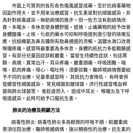
巿面上可買到的各形各色傷風感冒成藥，至於抗病毒藥物
因副作用大，並不用來治療感冒。抗生素是對抗細菌感染，非
為針對病毒感染，無助病情的進步。但一些方法有助病情改
善。多喝水、多休息使身體舒服。退燒、止痛藥物的給予改善
身體酸痛。止咳、化痰的藥水可抑制呼吸道刺激引發的咳嗽反
應。抗組織氨及鼻去腫劑有助鼻通道的流暢。温鹽水潄口改善
喉嚨疼痛。感冒時最重要為多休息，身體的扺抗力多能戰勝感
冒。有部分兒童因症狀較嚴重， 當發生持續性症狀，包括寒
顫、高燒、異常出汗、耳朵疼痛、嚴重頭痛、呼吸困難、喘
鳴、肌肉疼痛、噁心、嘔吐時，須要就醫。醫師視病情需要給
予不同的治療。兒童患感冒時， 其抵抗力會降低， 有時會併
發續發性細菌感染， 常見細菌如鏈球菌，流行性感冒嗜血桿
菌與肺炎球菌等， 會趁虛而入， 造成中耳炎， 喉嚨炎及下呼
吸道感染。此時可給予口服抗生素。
肺炎的治療及照顧方法
病毒性肺炎
:
病毒性肺炎多為輕微的呼吸不順，較嚴重病
患須住院治療，醫師根據病情，施以積極性的治療。抗生素的