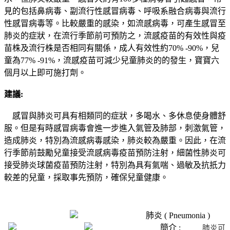
見的包括鼻病毒、副流行性感冒病毒、呼吸系融合病毒與流行
性感冒病毒等。比較嚴重的感染，如流感病毒，可產生感冒至
肺炎的症狀，在流行季節前可預防之，流感疫苗的有效性與疫
苗株及流行株是否相同有關係，成人有效性約
70% -90%
，兒
童為
77% -91%
，流感疫苗可減少兒童肺炎的的發生，寶寶六
個月以上即可施打劑。
建議
:
感冒與肺炎可具有相類同的症狀，多喝水、多休息使身體舒
服。但是有時感冒病毒會進一步進入氣管及肺部，刺激氣管，
造成肺炎，特別為流感病毒感染，肺炎較為嚴重。因此，在流
行季節前鼓勵兒童接受流感病毒疫苗預防注射，細菌性肺炎可
接受肺炎球菌疫苗預防注射，特別為具有氣喘、過敏及抗扺力
較差的兒童，採取事先預防，確保兒童健康。
肺炎 ( Pneumonia )
簡介 :
肺炎可