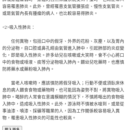
容易罹患肺炎。此外，曾經罹患支氣管擴張症、慢性支氣管炎，
或是氣管內長有腫瘤的病人，也比較容易得肺炎。
<2>吸入性肺炎：
任何異物，包括口中的假牙、外界的花粉、灰塵，以及胃內
的分泌物，自口腔或鼻孔經由氣管進入肺中，引起肺部的炎症變
化，即是吸入性肺炎。許多幼兒在咳嗽或大笑時，會不小心將口
中的食物或唾液、痰等分泌物吸入肺內。餵幼兒吃藥時，也應慎
防將藥水或藥粉吸入肺內。
當老人咳嗽時，應該慎防將假牙吸入；行動不便或須臥床休
息的病人餵食食物或藥物時，也可能因為姿勢不對，將異物吸入
肺中。喝醉的人常會在意識模糊的情況下，不慎將嘔出的食物吸
入肺中，造成吸入性肺炎。此外，游泳時不慎被水嗆到，或是從
事油漆、噴漆、採礦等職業的人，因為工作關係較容易吸入異
物，罹患吸入性肺炎的可能性也較高。
載入更多