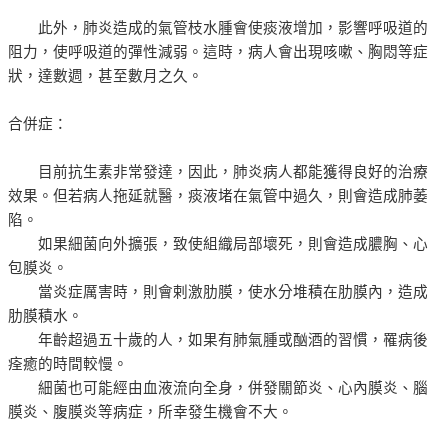
此外，肺炎造成的氣管枝水腫會使痰液增加，影響呼吸道的
阻力，使呼吸道的彈性減弱。這時，病人會出現咳嗽、胸悶等症
狀，達數週，甚至數月之久。
合併症：
目前抗生素非常發達，因此，肺炎病人都能獲得良好的治療
效果。但若病人拖延就醫，痰液堵在氣管中過久，則會造成肺萎
陷。
如果細菌向外擴張，致使組織局部壞死，則會造成膿胸、心
包膜炎。
當炎症厲害時，則會剌激肋膜，使水分堆積在肋膜內，造成
肋膜積水。
年齡超過五十歲的人，如果有肺氣腫或酗酒的習慣，罹病後
痊癒的時間較慢。
細菌也可能經由血液流向全身，併發關節炎、心內膜炎、腦
膜炎、腹膜炎等病症，所幸發生機會不大。