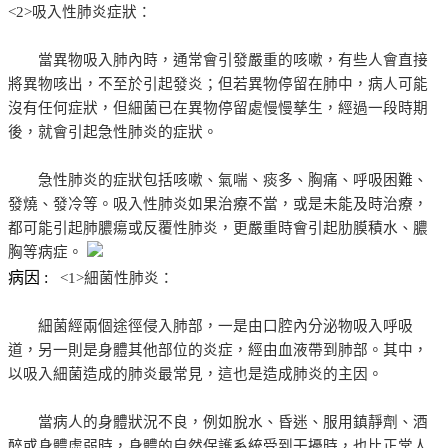
<2>吸入性肺炎症狀：
當異物吸入肺內時，通常會引發嚴重的咳嗽，有些人會直接
將異物咳出，不至於引起發炎；但若異物停留在肺中，病人可能
沒有任何症狀，但細菌已在異物停留處慢慢孳生，經過一段時期
後，就會引起急性肺炎的症狀。
急性肺炎的症狀包括咳嗽、氣喘、痰多、胸痛、呼吸困難、
發燒、發冷等。吸入性肺炎如果治療不當，或是未能及時治療，
都可能引起肺膿瘍或反覆性肺炎，更嚴重時會引起肋膜積水、膿
胸等病症。
病因 :
<1>細菌性肺炎：
細菌經兩個途徑侵入肺部，一是由口腔內分泌物吸入呼吸
道，另一則是身體其他部位的炎症，經由血液帶到肺部。其中，
以吸入細菌造成的肺炎最常見，這也是造成肺炎的主因。
當病人的身體狀況不良，例如脫水、昏迷、服用鎮靜劑、酒
醉或身體虛弱時，身體的自然保護系統受到干擾時，也比正常人