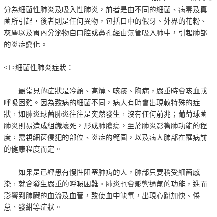
分為細菌性肺炎及吸入性肺炎，前者是由不同的細菌、病毒及真
菌所引起，後者則是任何異物，包括口中的假牙、外界的花粉、
灰塵以及胃內分泌物自口腔或鼻孔經由氣管吸入肺中，引起肺部
的炎症變化。
<1>細菌性肺炎症狀：
最常見的症狀是冷顫、高燒、咳痰、胸病，嚴重時會咳血或
呼吸困難。因為致病的細菌不同，病人有時會出現較特殊的症
狀，如肺炎球菌肺炎往往是突然發生，沒有任何前兆；葡萄球菌
肺炎則易造成組織壞死，形成肺膿瘍。至於肺炎影響肺功能的程
度，需視細菌侵犯的部位、炎症的範圍，以及病人肺部在罹病前
的健康程度而定。
如果是已經患有慢性阻塞肺病的人，肺部只要稍受細菌感
染，就會發生嚴重的呼吸困難。肺炎也會影響通氣的功能，進而
影響到肺臟的血流及血管，致使血中缺氧，出現心跳加快、倦
怠、發紺等症狀。