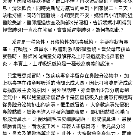
天後，因咳嗽症狀持續，胃口不佳，再次造訪醫師，囑咐多休
息，清淡飲食，同時更新配方感冒的藥劑。回家後二、三天，
咳嗽持續、同時伴隨發燒，小明哭鬧不安，媽媽帶小明到附近
醫院急診，醫師經過檢查及胸部
X
光照相，告訴媽媽小明得到
輕微肺炎
!
一直都在就醫，寶寶感冒變肺炎，為何為如此？
感冒是一種急性，具傳染性的病毒感染，
主要症狀有鼻
塞、
打噴嚏、
流鼻水、喉嚨刺激與輕微發燒。當父母帶孩童
就醫時，
醫師常向病童父母解釋為上呼吸道感染或鼻咽發
炎。
事實上，上呼吸道感染是一種較為廣義的說法。
兒童罹患感冒時，致病病毒多半留存在鼻腔分泌物中，
加
上病毒存在孩童呼吸道的時間比成人長，因此打噴嚏是造成病
毒擴散最主要的原因，
另外說話時，亦會散出少部分病毒到
空氣中，所以兒童感染感冒多半是因直接吸入由病患打噴嚏時
從鼻腔分泌物排出的病毒。罹患感冒後，
大多數病毒先侵犯
鼻腔黏膜，然後再進入呼吸道細胞表皮，
最初因黏膜水腫而
形成清鼻水，
之後因纖毛表皮細胞剝落，
形成濃鼻涕，
最後
細胞會再生，而恢復正常。
年輕人患感冒時，
常見鼻分泌
物、鼻塞及喉嚨痛等症狀。
此外，
大多數會全身無力，
頭痛