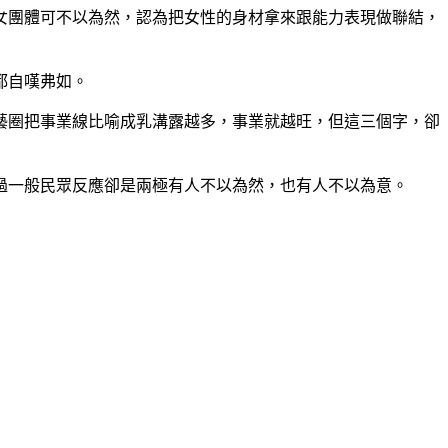
女團體可不以為然，認為把女性的身材拿來跟能力表現做聯結，
都自嘆弗如。
藝圈把事業線比喻成乳溝露越多，事業就越旺，但這三個字，卻
過一般民眾反應卻是兩極有人不以為然，也有人不以為意。