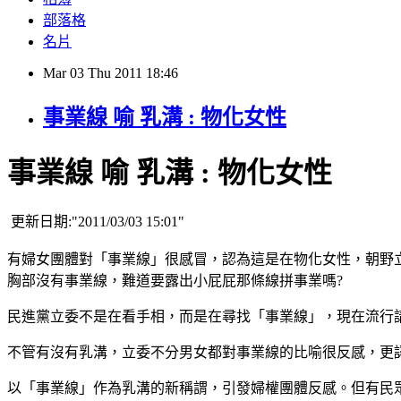
部落格
名片
Mar
03
Thu
2011
18:46
事業線 喻 乳溝 : 物化女性
事業線 喻 乳溝 : 物化女性
更新日期:
2011/03/03 15:01
有婦女團體對「事業線」很感冒，認為這是在物化女性，朝野
胸部沒有事業線，難道要露出小屁屁那條線拼事業嗎?
民進黨立委不是在看手相，而是在尋找「事業線」，現在流行
不管有沒有乳溝，立委不分男女都對事業線的比喻很反感，更
以「事業線」作為乳溝的新稱謂，引發婦權團體反感。但有民