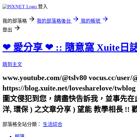
登入
我的部落格
我的部落格後台
我的帳號
登出
❤ 愛分享 ❤ :: 隨意窩 Xuite日
跳到主文
www.youtube.com/@tslv80 vocus.cc/user/@t
https://blog.xuite.net/loveshar
圖文侵犯到您，請盡快告訴我，並事先在此向您表
洋, 環保 ) 之文章分享 ) 望能 教學相長 !! 
部落格全站分類：
生活綜合
相簿