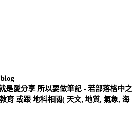
/blog
窩 Xuite日誌 就是愛分享 所以要做筆記 - 若部落格中之
或跟 地科相關( 天文, 地質, 氣象, 海