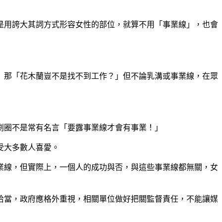
是用誇大其詞方式形容女性的部位，就算不用「事業線」，也會
」那「花木蘭豈不是找不到工作？」但不論乳溝或事業線，在眾
劇圈不是常有名言「要露事業線才會有事業！」
受大多數人喜愛。
業線，但實際上，一個人的成功與否，與這些事業線都無關，女
恰當，政府應格外重視，相關單位做好把關監督責任，不能讓媒