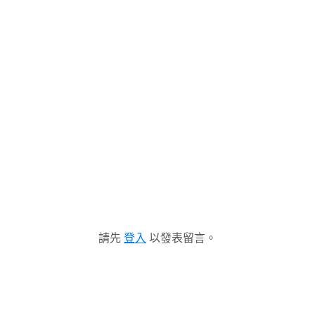
請先
登入
以發表留言。