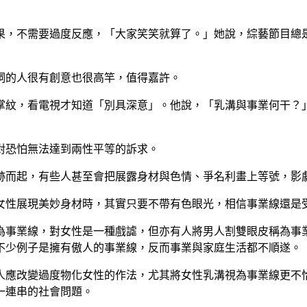
果，不需要過度反應，「大家笑笑就算了。」她說，綜藝節目總
詞的人很有創意也很高竿，值得嘉許。
掌紋，看電視才知道「別具深意」。他說，「乳溝與事業何干？
對恐怕無法達到兩性平等的訴求。
跡而起，有些人甚至會把展露身材與色情、爭名利畫上等號，影
女性展現美妙身材時，其實只要不帶有色眼光，相信事業線還是
為事業線，對女性是一種戲謔，但亦有人將男人割雙眼皮稱為事
不少例子是擁有傲人的事業線，反而事業與家庭生活都不順遂。
人應改變過度物化女性的作法，尤其將女性乳溝視為事業線更不
一連串的社會問題。