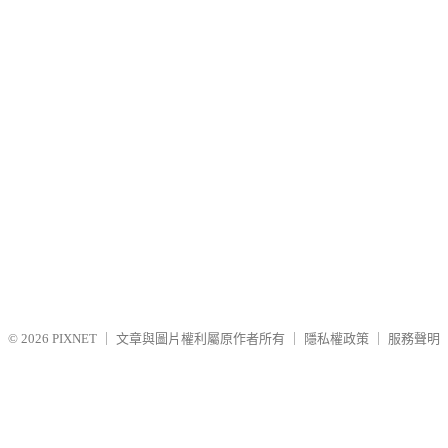
© 2026
PIXNET
｜
文章與圖片權利屬原作者所有
｜
隱私權政策
｜
服務聲明