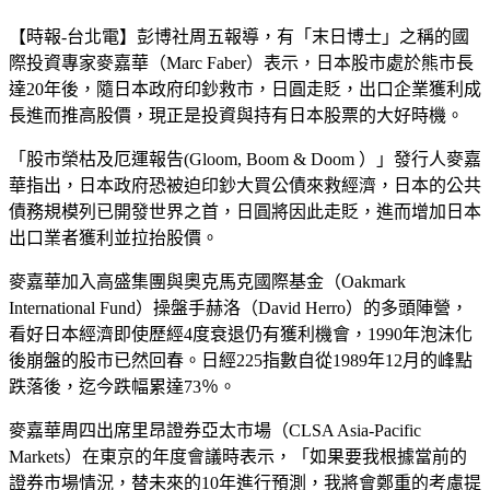
【時報-台北電】彭博社周五報導，有「末日博士」之稱的國
際投資專家麥嘉華（Marc Faber）表示，日本股市處於熊市長
達20年後，隨日本政府印鈔救市，日圓走貶，出口企業獲利成
長進而推高股價，現正是投資與持有日本股票的大好時機。
「股市榮枯及厄運報告(Gloom, Boom & Doom ）」發行人麥嘉
華指出，日本政府恐被迫印鈔大買公債來救經濟，日本的公共
債務規模列已開發世界之首，日圓將因此走貶，進而增加日本
出口業者獲利並拉抬股價。
麥嘉華加入高盛集團與奧克馬克國際基金（Oakmark
International Fund）操盤手赫洛（David Herro）的多頭陣營，
看好日本經濟即使歷經4度衰退仍有獲利機會，1990年泡沫化
後崩盤的股市已然回春。日經225指數自從1989年12月的峰點
跌落後，迄今跌幅累達73％。
麥嘉華周四出席里昂證券亞太市場（CLSA Asia-Pacific
Markets）在東京的年度會議時表示，「如果要我根據當前的
證券市場情況，替未來的10年進行預測，我將會鄭重的考慮提