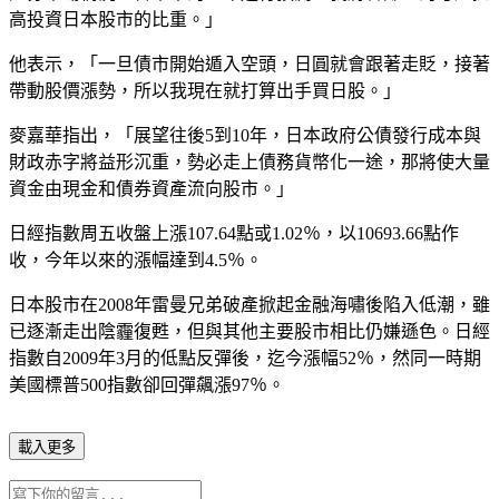
高投資日本股市的比重。」
他表示，「一旦債市開始遁入空頭，日圓就會跟著走貶，接著
帶動股價漲勢，所以我現在就打算出手買日股。」
麥嘉華指出，「展望往後5到10年，日本政府公債發行成本與
財政赤字將益形沉重，勢必走上債務貨幣化一途，那將使大量
資金由現金和債券資產流向股市。」
日經指數周五收盤上漲107.64點或1.02％，以10693.66點作
收，今年以來的漲幅達到4.5％。
日本股市在2008年雷曼兄弟破產掀起金融海嘯後陷入低潮，雖
已逐漸走出陰霾復甦，但與其他主要股市相比仍嫌遜色。日經
指數自2009年3月的低點反彈後，迄今漲幅52％，然同一時期
美國標普500指數卻回彈飆漲97％。
載入更多