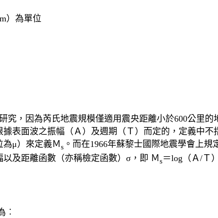
m）為單位
ter教授的研究，因為芮氏地震規模僅適用震央距離小於600公
根據表面波之振幅（Ａ）及週期（Ｔ）而定的，定義中不指
位為μ）來定義Ｍ
。而在1966年蘇黎士國際地震學會上
s
以及距離函數（亦稱檢定函數）σ，即 Ｍ
＝log（Ａ/Ｔ
s
為︰