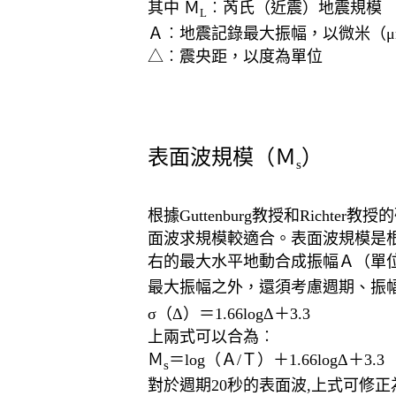
其中 Ｍ
︰芮氏（近震）地震規模
L
Ａ︰地震記錄最大振幅，以微米（μ
△︰震央距，以度為單位
表面波規模（Ｍ
）
s
根據Guttenburg教授和Rich
面波求規模較適合。表面波規模是
右的最大水平地動合成振幅Ａ（單
最大振幅之外，還須考慮週期、振幅
σ（Δ）＝1.66logΔ＋3.3
上兩式可以合為︰
Ｍ
＝log（Ａ/Ｔ）＋1.66logΔ＋3.3
s
對於週期20秒的表面波,上式可修正