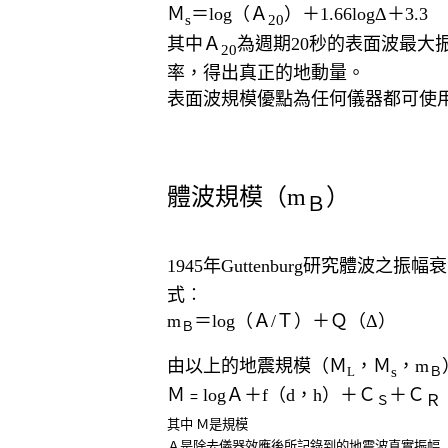
Ｍ
＝log（Ａ
）＋1.66logΔ＋3.3
s
20
其中Ａ
為週期20秒的表面波最
20
率，得出真正的地動量。
表面波規模優點為任何儀器都可使
體波規模（m
）
Ｂ
1945年Guttenburg研究體波
式︰
m
＝log（Ａ/Ｔ）＋Ｑ（Δ）
Ｂ
由以上的地震規模（Ｍ
，Ｍ
，m
s
L
Ｂ
Ｍ﹦logＡ＋f（d，h）＋Ｃ
＋Ｃ
Ｒ
Ｓ
其中 Ｍ是規模
Ａ是除去儀器效應後所記錄到的地震波真實振幅