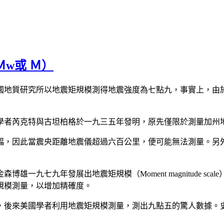
Ｍw或 Ｍ）
國地質研究所以地震矩規模測得地震強度為七點九，事實上，由
學者芮克特與古坦柏格於一九三五年發明，原先僅限於測量加州
幅，因此當震央距離地震儀超過六百公里，便可能無法測量。另
一九七九年發展出地震矩規模（Moment magnitude s
規模測量，以增加精確度。
，後來美國學者利用地震矩規模測量，測出九點五的驚人數據。