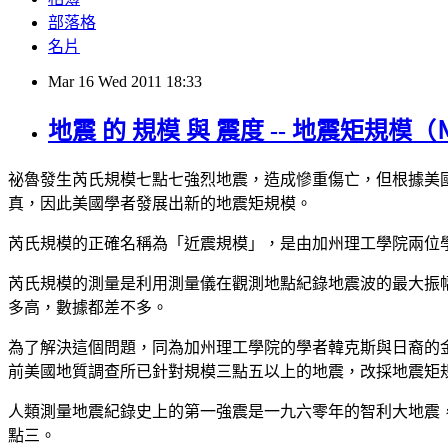
部落格
名片
Mar
16
Wed
2011
18:33
地震 的 規模 與 震度 -- 地震矩規模（
祕魯發生芮氏規模七點七強烈地震，造成慘重傷亡，但根據美
真，因此美國學者發展出新的地震矩規模。
芮氏規模的正確名稱為「近震規模」，是由加州理工學院兩位
芮氏規模的測量是利用測量儀在觀測地點紀錄地震波的最大振
多高，數據都差不多。
為了解決這個問題，同為加州理工學院的學者韓克斯與日裔的金森博雄
前美國地質調查所已針對規模三點五以上的地震，改採地震矩
人類測量地震紀錄史上的第一強震是一九六零年的智利大地震
點三。