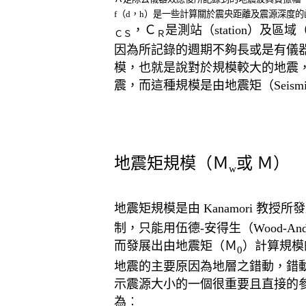
f（d，h）是一些計算關於震央距離及震源深度的
，Ｃ
是測站（station）及區域
Ｃ
Ｓ
Ｒ
因為所記錄的週期不夠長或是有儀
模，也就是說對於規模較大的地震
震，而這種規模是由地震矩（Seismi
地震矩規模（Ｍ
或 Ｍ）
w
地震矩規模是由 Kanamori 教
制，只能用伍德-安得生（Wood-
而發展出由地震矩（Ｍ
）計算規模
0
地震的主要原因為地層之錯動，錯
示震源大小的一個很重要且直接的參數
為︰