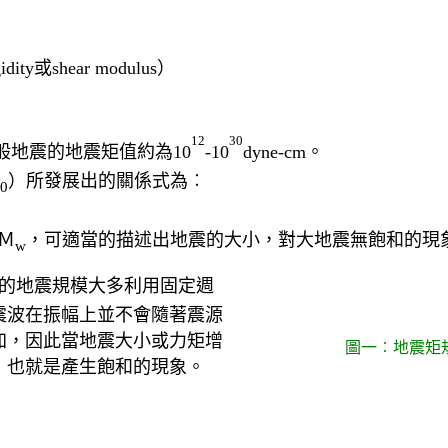
或shear modulus）
12
30
m一般地震的地震矩值約為10
-10
dyne-cm。
）所發展出的關係式為︰
0
Ｍ
，可適當的描述出地震的大小，對大地震無飽和的現
w
的地震規模大多利用固定週
震波在振幅上並不會隨著震源
加，因此當地震大小或力矩增
圖一︰地震矩
，也就是產生飽和的現象。