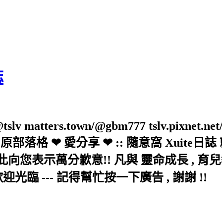
誌
slv matters.town/@gbm777 tslv.pixnet.net
elove/twblog 原部落格 ❤ 愛分享 ❤ :: 隨意
示萬分歉意!! 凡與 靈命成長 , 育兒教育 
歡迎光臨 --- 記得幫忙按一下廣告 , 謝謝 !!