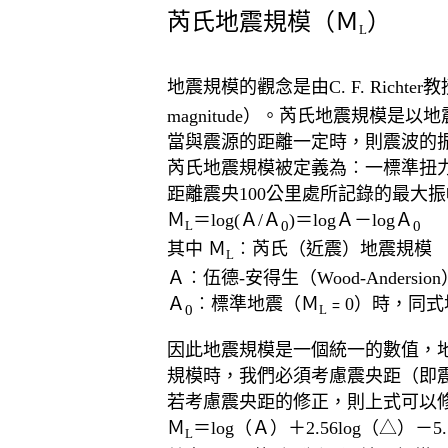
芮氏地震規模（Ｍ
）
L
地震規模的觀念是由C. F. Richter
magnitude）。芮氏地震規
當與震源的距離一定時，則震波的
芮氏地震規模被定義為︰一標準扭力式伍德
距離震央100公里處所記錄的最大振幅
Ｍ
＝log(Ａ/Ａ
)＝logＡ－logＡ
0
0
L
其中 Ｍ
︰芮氏（近震）地震規模
L
Ａ︰伍德-安得生（Wood-Ander
Ａ
︰標準地震（Ｍ
﹦0）時，同
0
L
因此地震規模是一個統一的數值，地
規模時，我們必須考慮震央距（即
若考慮震央距的修正，則上式可以
Ｍ
＝log（Ａ）＋2.56log（△）－5.
L