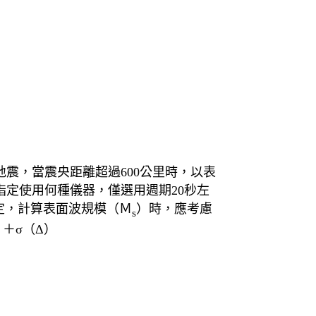
里的地震，當震央距離超過600公里時，以表
定使用何種儀器，僅選用週期20秒左
規定，計算表面波規模（Ｍ
）時，應考慮
s
）＋σ（Δ）