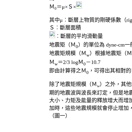
Ｍ
＝μ×Ｓ×
0
其中μ︰斷層上物質的剛硬係數（rigidity
Ｓ︰斷層面積
︰斷層的平均滑動量
地震矩（Ｍ
）的單位為 dyne-c
0
地震矩規模（Ｍ
）根據地震矩（Ｍ
w
Ｍ
＝2/3 logＭ
－10.7
w
0
即由計算得之Ｍ
，可得出其相對的
0
除了地震矩規模（Ｍ
）之外，其他
w
期的地震波與波長來訂定，但是地
大小、力矩及能量的釋放增大而增
加時，這些地震規模就會停止增加
（圖一）