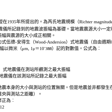
教授在1935年所提出的。為芮氏地震規模（Richter magnitu
模是以地震儀所記錄到的地震波振幅為基礎。當地震震源大小
振幅與震源的大小成正相關。
-安得生（Wood-Andersion）式地震儀（自由週期0
-
以微米（μm, 1
＝10
㎜）記的對數值。公式為︰
μ
3
sion）式地震儀在測站所觀測之最大振幅
式地震儀在該測站所記錄之最大振幅
震本身的大小與測站的位置無關。但是地震並非都發生在
震央與測站之距離）。
修正為︰
12