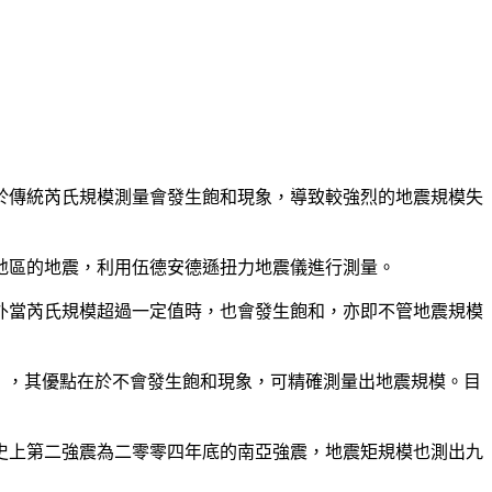
於傳統芮氏規模測量會發生飽和現象，導致較強烈的地震規模失
地區的地震，利用伍德安德遜扭力地震儀進行測量。
外當芮氏規模超過一定值時，也會發生飽和，亦即不管地震規模
cale），其優點在於不會發生飽和現象，可精確測量出地震規模。目
史上第二強震為二零零四年底的南亞強震，地震矩規模也測出九