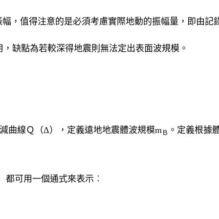
大振幅，值得注意的是必須考慮實際地動的振幅量，即由記
用，缺點為若較深得地震則無法定出表面波規模。
之振幅衰減曲線Ｑ（Δ），定義遠地地震體波規模m
。定義根據
Ｂ
）都可用一個通式來表示︰