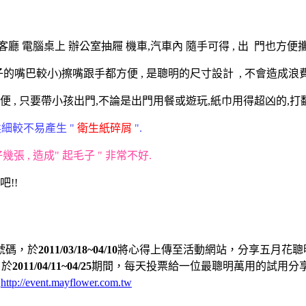
客廳 電腦桌上 辦公室抽屜 機車,汽車內 隨手可得 , 出 門也方便攜
的嘴巴較小)擦嘴跟手都方便 , 是聰明的尺寸設計 , 不會造成
方便 , 只要帶小孩出門,不論是出門用餐或遊玩,紙巾用得超凶的,打
又柔細較不易產生 "
衛生紙碎屑
".
 , 造成" 起毛子 " 非常不好.
吧!!
號碼，於
2011/03/18~04/10
將心得上傳至活動網站，分享五月花聰明萬
，於
2011/04/11~04/25
期間，每天投票給一位最聰明萬用的試用分
至
http://event.mayflower.com.tw