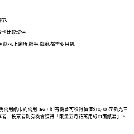
帶.
浪費也比較環保
翻東西,上廁所,擦手,擦臉,都需要用到.
用紙巾的萬用Idea，即有機會可獲得價值$10,000元新光三
享者！投票者則有機會獲得「限量五月花萬用紙巾面紙套」。