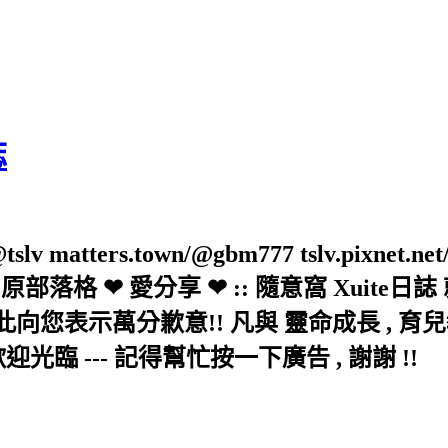
誌
slv matters.town/@gbm777 tslv.pixnet.net
elove/twblog 原部落格 ❤ 愛分享 ❤ :: 隨意
示萬分歉意!! 凡與 靈命成長 , 育兒教育 
歡迎光臨 --- 記得幫忙按一下廣告 , 謝謝 !!