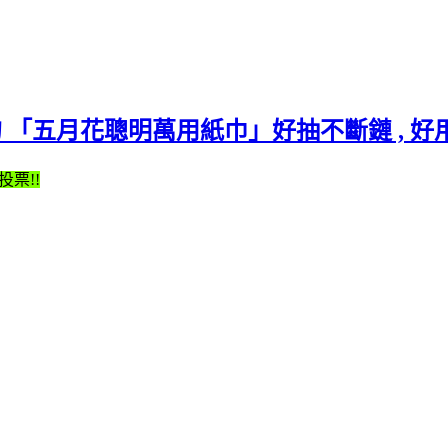
常好的 「五月花聰明萬用紙巾」好抽不斷鏈 , 好用
票!!