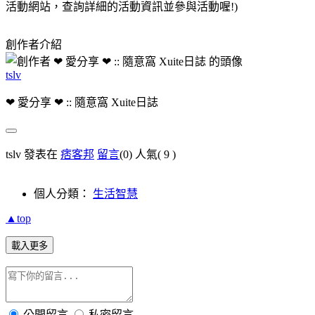
活動網站，查詢詳細的活動資訊並參與活動喔!)
創作者介紹
tslv
❤ 愛分享 ❤ :: 隨意窩 Xuite日誌
tslv 發表在
痞客邦
留言
(0)
人氣(
9
)
個人分類：
生活智慧
▲top
載入更多
公開留言
私密留言