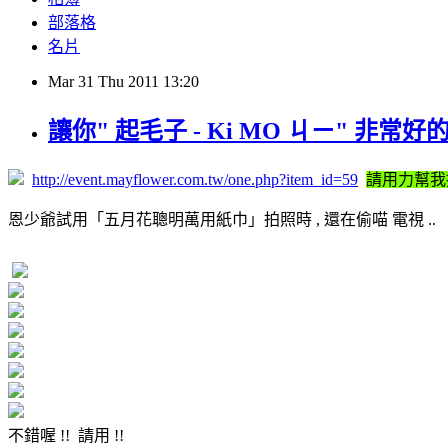
部落格
名片
Mar
31
Thu
2011
13:20
讓你" 起毛子 - Ki MO ㄐㄧ" 非
http://event.mayflower.com.tw/one.php?item_id=59
請用力幫我投
恩少爺試用「五月花聰明萬用紙巾」拍照時 , 還在偷喵 電視 ..
不錯喔 !! 請用 !!