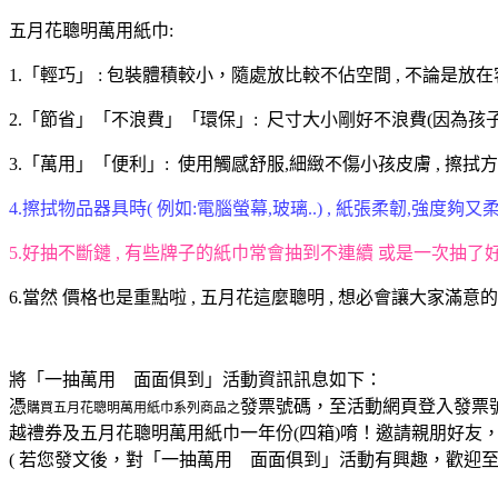
五月花聰明萬用紙巾:
1.「輕巧」 : 包裝體積較小，隨處放比較不佔空間 , 不論是放在
2.「節省」「不浪費」「環保」: 尺寸大小剛好不浪費(因為孩子
3.「萬用」「便利」: 使用觸感舒服,細緻不傷小孩皮膚 , 擦拭
4.擦拭物品器具時( 例如:電腦螢幕,玻璃..) , 紙張柔韌,強度夠
5.好抽不斷鏈 , 有些牌子的紙巾常會抽到不連續 或是一次抽了好幾張
6.當然 價格也是重點啦 , 五月花這麼聰明 , 想必會讓大家滿意的
將「一抽萬用 面面俱到」活動資訊訊息如下：
憑
發票號碼，至活動網頁登入發票
購買五月花聰明萬用紙巾系列商品之
越禮券及五月花聰明萬用紙巾一年份(四箱)唷！邀請親朋好友
( 若您發文後，對「一抽萬用 面面俱到」活動有興趣，歡迎