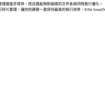
efrag 碎片整理速度非常快，而且還能夠對磁碟的文件
系統
同時進行優化。
行碎片整理，讓你的
硬碟
一直保持最高的執行效率，IObit Smart