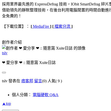
採用業界最先進的 ExpressDefrag 技術，IObit SmartD
借助領先的靜默整理技術，在後台利用電腦閒置的時間自動進
全免費的！
【下載位置】：
[
MediaFire
]
[
檔案
分流
]
創作者介紹
tslv
❤ 愛分享 ❤ :: 隨意窩 Xuite日誌
tslv 發表在
痞客邦
留言
(0)
人氣(
9
)
個人分類：
電腦硬軟 Q&A
▲top