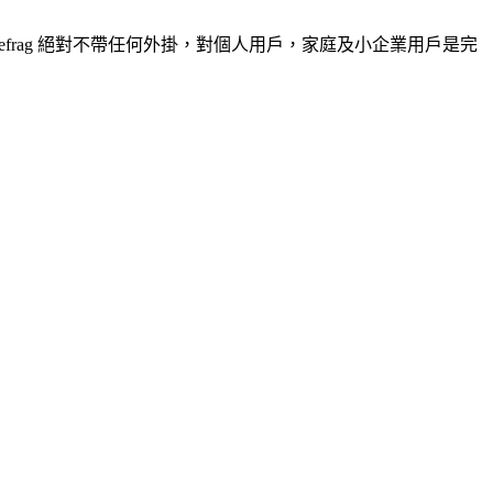
Defrag 絕對不帶任何外掛，對個人
用戶
，
家庭
及小企業用戶是完