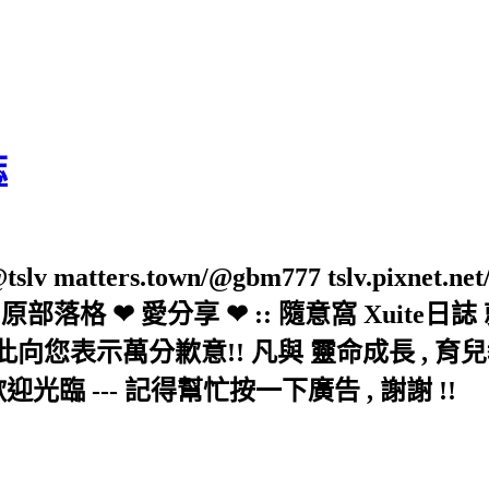
誌
slv matters.town/@gbm777 tslv.pixnet.net
elove/twblog 原部落格 ❤ 愛分享 ❤ :: 隨意
示萬分歉意!! 凡與 靈命成長 , 育兒教育 
歡迎光臨 --- 記得幫忙按一下廣告 , 謝謝 !!