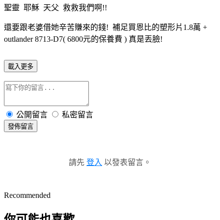
聖靈 耶穌 天父 救救我們啊!!
還要跟老婆借她辛苦賺來的錢! 補足買恩比的塑形片1.8萬 +
outlander 8713-D7( 6800元的保養費 ) 真是丟臉!
載入更多
公開留言
私密留言
發佈留言
請先
登入
以發表留言。
Recommended
你可能也喜歡