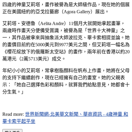
四歲的神童艾莉塔，畫作被譽為是大師級作品，現在她的個展
正在美國紐約的亞戈拉藝廊（Agora Gallery）展出。
艾莉塔‧安德魯（Aelita Andre）11個月大就開始拿起畫筆，
兩歲時作畫天分便備受賞識，被譽為是「世界十大神童」之
一，其作品被拿來與抽象派大師波拉克、畢卡索相提並論。她
的畫價目前約在5000美元到9977美元之間，但艾莉塔一幅名為
《櫻花綻放下的俄羅斯太空站》的畫作，兩年前在香港以約20
萬港元（2萬5713美元）成交。
年紀小小的艾莉塔，常拿樹脂顏料在帆布上作畫，她將在父母
的支持下繼續創作，現在已經擁有自己的畫室。她的父親表
示：「她自己選擇色彩和顏料，就算我們給點意見，她都會十
分生氣。」
Read more:
世界新聞網-北美華文新聞、華商資訊 - 4歲神童 和
畢卡索平起平坐