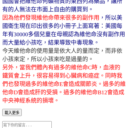
國國會把維他命何礦物質的東西列為藥品，讓所
有的人無法在市面上自由的購買到。
因為他們發現維他命帶來很多的副作用
，所以美
國衛生現在印出很多的小冊子上面寫著：美國每
年有
30000
多個兒童在母親認為維他命沒有副作用
而大量給小孩吃，結果導致中毒現象。
今天維他命的使用量是依大人的量而定，而非依
小孩來定，所以小孩來吃是過量的。
另外，當我們體內有過多的維他命
C
時，血液的
鐵質會上升，很容易得到心臟病和癌症。同時我
們也發現過多的維他命
E
會造成關節炎。過多的維
他命
D
會造成肝的受損。過多的維他命
B12
會造成
中央神經系統的損壞。
載入更多