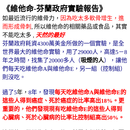
《維他命
-
芬蘭政府實驗報告》
如最近流行的維骨力，
因為吃太多軟骨增生，進
而形成骨刺
,
所以維他命的相關藥品或食品，其實
不能吃太多
,
天然的最好
芬蘭政府耗資
4300
萬美金所做的一個實驗，是全
世界最大的維他命實驗，用了
29000
人，高達
5
－
8
年之時間，找集了
20000
多人（
吸煙的人
），讓他
們每天吃維他命
A
與維他命
E
，另一組（控制組）
則沒吃。
過了
5
年，
8
年，發現
每天吃維他命
A
與維他命
E
的
這些人得到癌症、死於癌症的比率高出
18%
。更
重要的，他們發現現有吃維他命
E
的這些人得到
心臟病、死於心臟病的比率比控制組高出
50%
。