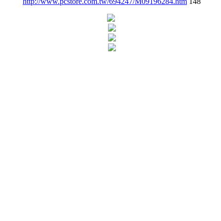
http://www.pcstore.com.tw/694247/M09196284.htm
148