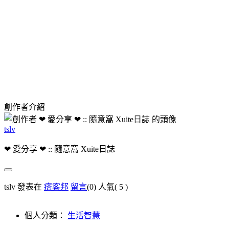
創作者介紹
tslv
❤ 愛分享 ❤ :: 隨意窩 Xuite日誌
tslv 發表在
痞客邦
留言
(0)
人氣(
5
)
個人分類：
生活智慧