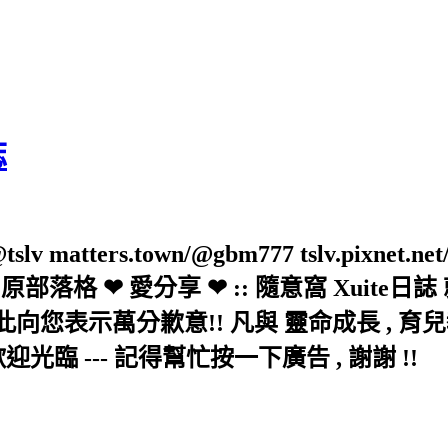
誌
slv matters.town/@gbm777 tslv.pixnet.net
elove/twblog 原部落格 ❤ 愛分享 ❤ :: 隨意
示萬分歉意!! 凡與 靈命成長 , 育兒教育 
歡迎光臨 --- 記得幫忙按一下廣告 , 謝謝 !!