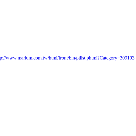
tp://www.marium.com.tw/html/front/bin/ptlist.phtml?Category=309193