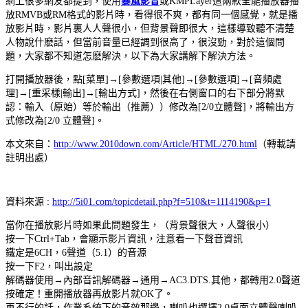
網上很多網友都提到，使用
暴風影音
或KMPLayer這兩款全能播放器播
放RMVB或RM格式的影片時，看得很不爽，都有同一個感覺，就是播
放影片時，影片裏人人聲很小，但背景聲即很大，這樣導致聽不清楚
人物說什麽話，但當前音量已經調到很高了，很沒勁，對於這個問
題，大家都不知道怎麽解決，以下為大家講解下解決方法。
打開播放器後，點[菜單]→[參數選項|其他]→[參數選項]→[音頻處
理]→[重采樣|輸出]→[輸出方式]，然後在右側窗口的右下部分將默
認：輸入（原始）等於輸出（推薦））修改為[2/0立體聲]，將輸出方
式修改為[2/0 立體聲]。
本文來自：
http://www.2010down.com/Article/HTML/270.html
（轉載請
註明出處）
資料來源 :
http://5i01.com/topicdetail.php?f=510&t=1114190&p=1
當你在播放影片時如果此問題發生，（背景聲很大，人聲很小）
按一下Ctrl+Tab，會顯示影片資訊，注意看一下聲音資訊
鐵定是6CH，6聲道（5.1）的音源
按一下F2，叫出設定
解碼器使用→內部音訊解碼器→通用→AC3.DTS.其他，都轉用2.0聲道
按確定！重開播放器再放影片就OK了。
再不行的話，作業系統下的音效那邊，喇叭也選擇2.0桌面立體聲喇叭