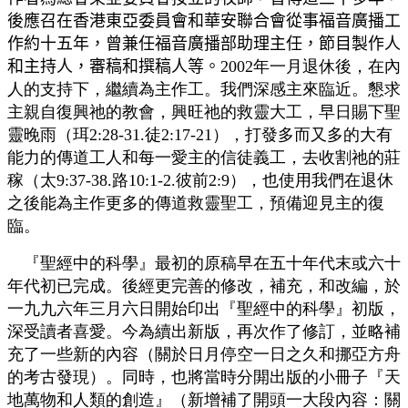
後應召在香港東亞委員會和華安聯合會從事福音廣播工
作約十五年，曾兼任福音廣播部助理主任，節目製作人
和主持人，審稿和撰稿人等。
2002年一月退休後，在內
人的支持下，繼續為主作工。我們深感主來臨近。懇求
主親自復興祂的教會，興旺祂的救靈大工，早日賜下聖
靈晚雨（珥2:28-31.徒2:17-21），打發多而又多的大有
能力的傳道工人和每一愛主的信徒義工，去收割祂的莊
稼（太9:37-38.路10:1-2.彼前2:9），也使用我們在退休
之後能為主作更多的傳道救靈聖工，預備迎見主的復
臨。
『聖經中的科學』最初的原稿早在五十年代末或六十
年代初已完成。後經更完善的修改，補充，和改編，於
一九九六年三月六日開始印出『聖經中的科學』初版，
深受讀者喜愛。今為續出新版，再次作了修訂，並略補
充了一些新的內容（關於日月停空一日之久和挪亞方舟
的考古發現）。同時，也將當時分閞出版的小冊子『天
地萬物和人類的創造』（新增補了開頭一大段內容：關