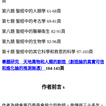
頁
第六題
聖經中的人類學
61-68
頁
第七題
聖經中的考古學
69-81
頁
第八題
聖經中的醫藥衛生
82-91
頁
第九題
聖經中的生物學
92-96
頁
第十題
聖經中的其它科學和救恩的科學
97
-103
頁
專題研究 天地萬物和人類的創造（創造論
的真實可信
和進化論的推測無憑）
104-143頁
作者前言
s
作者為總會東亞委員會按立的牧師，曾傳道三十多年，