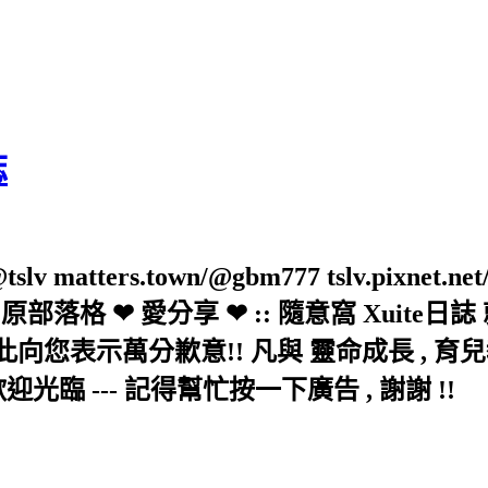
誌
slv matters.town/@gbm777 tslv.pixnet.net
elove/twblog 原部落格 ❤ 愛分享 ❤ :: 隨意
示萬分歉意!! 凡與 靈命成長 , 育兒教育 
歡迎光臨 --- 記得幫忙按一下廣告 , 謝謝 !!