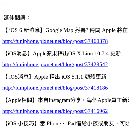
延伸閱讀：
【 iOS 6 新消息】Google Map 掰掰? 傳聞 Apple
http://funiphone.pixnet.net/blog/post/37460378
【iOS消息】Apple蘋果釋出OS X Lion 10.7.4 更新
http://funiphone.pixnet.net/blog/post/37428542
【 iOS消息】Apple 釋出 iOS 5.1.1 韌體更新
http://funiphone.pixnet.net/blog/post/37418186
【Apple相關】來自Instagram分享，每個Appl
http://funiphone.pixnet.net/blog/post/37416962
【iOS 小技巧】當iPhone、iPad借給小孩或朋