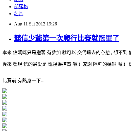
部落格
名片
Aug
11
Sat
2012
19:26
懿信少爺第一次爬行比賽就冠軍了
本來 信媽咪只是抱著 有參加 就可以 交代過去的心態 , 想不到 
後來 發現 信的最愛是 電視遙控器 啦!! 感謝 隔壁的媽咪 囉!! 
比賽前 有熱身一下...