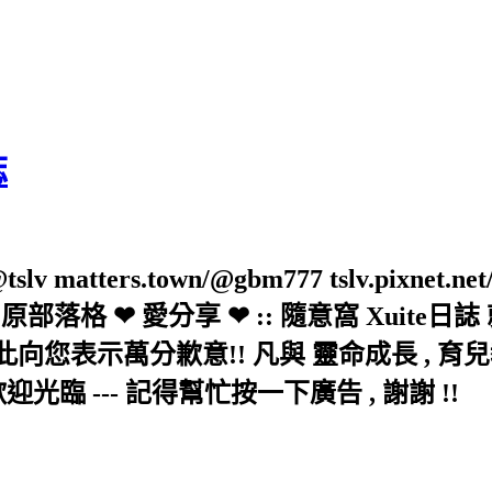
誌
slv matters.town/@gbm777 tslv.pixnet.net
elove/twblog 原部落格 ❤ 愛分享 ❤ :: 隨意
示萬分歉意!! 凡與 靈命成長 , 育兒教育 
歡迎光臨 --- 記得幫忙按一下廣告 , 謝謝 !!