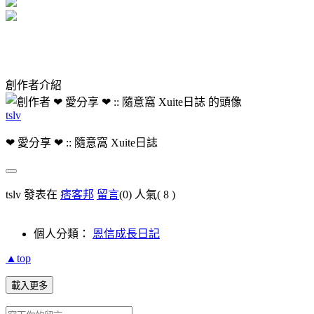
創作者介紹
tslv
❤ 愛分享 ❤ :: 隨意窩 Xuite日誌
tslv 發表在
痞客邦
留言
(0)
人氣(
8
)
個人分類：
恩信成長日記
▲top
載入更多