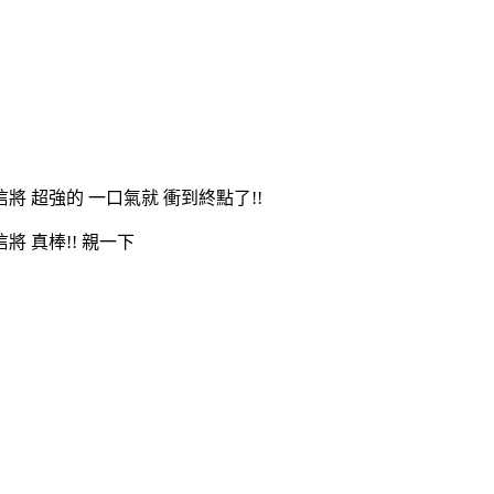
信將 超強的 一口氣就 衝到終點了!!
信將 真棒!! 親一下