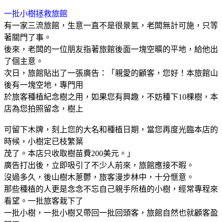
一批小樹拯救旅館
有一家三流旅館，生意一直不是很景氣，老闆無計可施，只等
著關門了事。
後來，老闆的一位朋友指著旅館後面一塊空曠的平地，給他出
了個主意。
次日，旅館貼出了一張廣告：「親愛的顧客，您好！本旅館山
後有一塊空地，專門用
於旅客種植紀念樹之用，如果您有興趣，不妨種下
10
棵樹，本
店為您拍照留念，樹上
可留下木牌，刻上您的大名和種植日期，當您再度光臨本店的
時候，小樹定已枝繁葉
茂了。本店只收取樹苗費
200
美元。」
廣告打出後，立即吸引了不少人前來，旅館應接不暇。
沒過多久，後山樹木蔥鬱，旅客漫步林中，十分愜意。
那些種植的人更是念念不忘自己親手所植的小樹，經常專程來
看望。一批旅客栽下了
一批小樹，一批小樹又帶回一批回頭客，旅館自然也就顧客盈