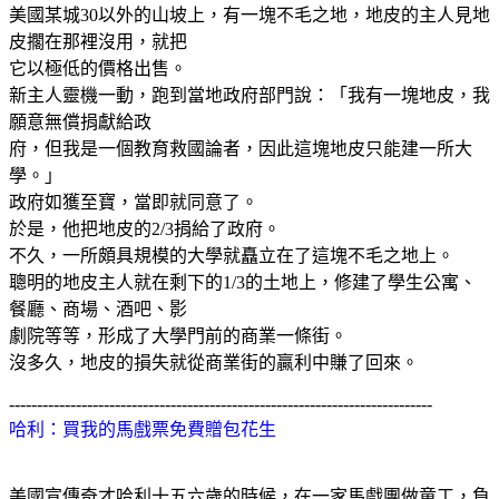
美國某城
30
以外的山坡上，有一塊不毛之地，地皮的主人見地
皮擱在那裡沒用，就把
它以極低的價格出售。
新主人靈機一動，跑到當地政府部門說：「我有一塊地皮，我
願意無償捐獻給政
府，但我是一個教育救國論者，因此這塊地皮只能建一所大
學。」
政府如獲至寶，當即就同意了。
於是，他把地皮的
2/3
捐給了政府。
不久，一所頗具規模的大學就矗立在了這塊不毛之地上。
聰明的地皮主人就在剩下的
1/3
的土地上，修建了學生公寓、
餐廳、商場、酒吧、影
劇院等等，形成了大學門前的商業一條街。
沒多久，地皮的損失就從商業街的贏利中賺了回來。
----------------------------------------------------------------------------
哈利：買我的馬戲票免費贈包花生
美國宣傳奇才哈利十五六歲的時候，在一家馬戲團做童工，負