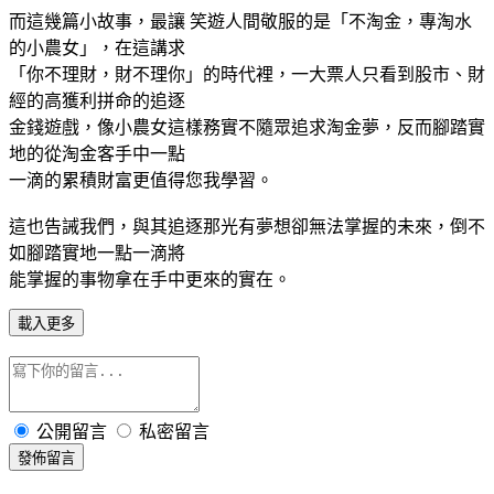
而這幾篇小故事，最讓
笑遊人間敬服的是「不淘金，專淘水
的小農女」，在這講求
「你不理財，財不理你」的時代裡，一大票人只看到股市、財
經的高獲利拼命的追逐
金錢遊戲，像小農女這樣務實不隨眾追求淘金夢，反而腳踏實
地的從淘金客手中一點
一滴的累積財富更值得您我學習。
這也告誡我們，與其追逐那光有夢想卻無法掌握的未來，倒不
如腳踏實地一點一滴將
能掌握的事物拿在手中更來的實在。
載入更多
公開留言
私密留言
發佈留言