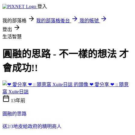
登入
我的部落格
我的部落格後台
我的帳號
登出
生活智慧
圓融的思路 - 不一樣的想法 才
會成功!!
❤ 愛分享 ❤ :: 隨意
窩 Xuite日誌
13年前
圓融的思路
送
2/3
地皮給政府的精明商人