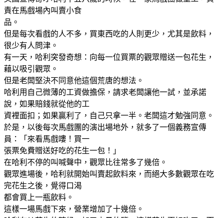
責在馬戲場內叫賣小食
品。
但是每次看戲的人不多，買東西吃的人則更少，尤其是飲料，
很少有人問津。
有一天，哈利突發奇想：向每一位買票的觀眾贈送一包花生，
藉以吸引觀眾。
但是老闆堅決不同意他這個荒唐的想法。
哈利用自己微薄的工資做擔保，請求老闆讓他一試，並承諾
說，如果賠錢就從他的工
資裡面扣；如果贏利了，自己只拿一半。老闆這才勉強同意。
於是，以後每次馬戲團的演出場地外，就多了一個義務宣傳
員：「來看馬戲嘍！買一
張票免費贈送好吃的花生一包！」
在哈利不停的叫喊聲中，觀眾比往常多了幾倍。
觀眾進場後，哈利就開始叫賣起飲料來，而絕大多數觀眾在吃
完花生之後，覺得口渴
都會買上一瓶飲料。
這樣一場馬戲下來，營業增加了十幾倍。