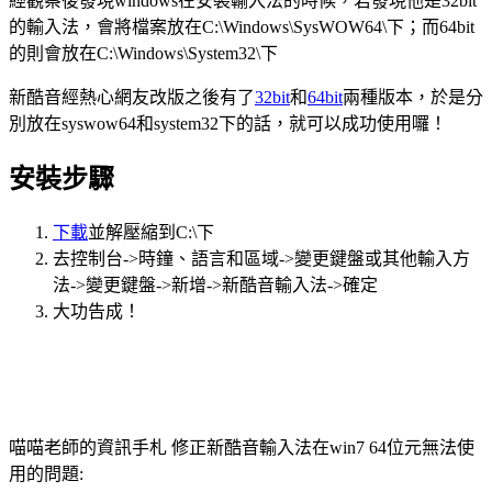
經觀察後發現windows在安裝輸入法的時候，若發現他是32bit
的輸入法，會將檔案放在C:\Windows\SysWOW64\下；而64bit
的則會放在C:\Windows\System32\下
新酷音經熱心網友改版之後有了
32bit
和
64bit
兩種版本，於是分
別放在syswow64和system32下的話，就可以成功使用囉！
安裝步驟
下載
並解壓縮到C:\下
去控制台->時鐘、語言和區域->變更鍵盤或其他輸入方
法->變更鍵盤->新增->新酷音輸入法->確定
大功告成！
喵喵老師的資訊手札 修正新酷音輸入法在win7 64位元無法使
用的問題: