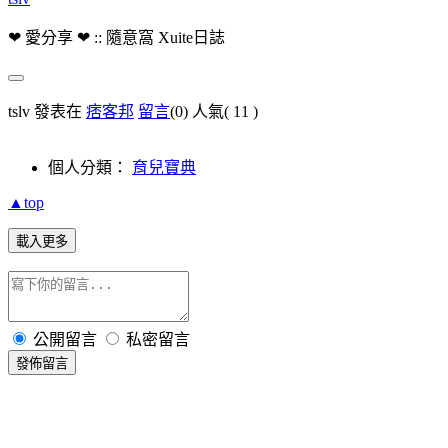
❤ 愛分享 ❤ :: 隨意窩 Xuite日誌
tslv 發表在
痞客邦
留言
(0)
人氣(
11
)
個人分類：
育兒寶典
▲top
載入更多
公開留言
私密留言
發佈留言