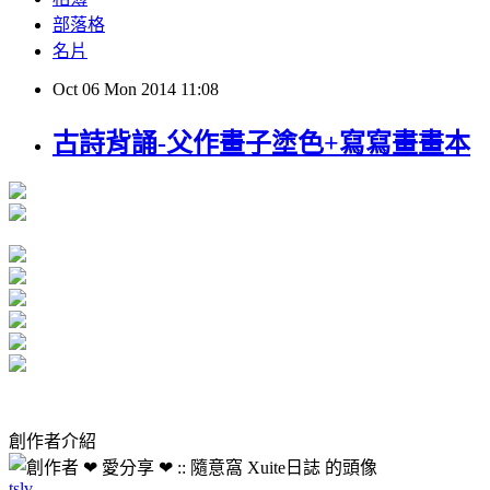
部落格
名片
Oct
06
Mon
2014
11:08
古詩背誦-父作畫子塗色+寫寫畫畫本
創作者介紹
tslv