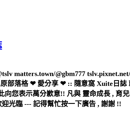
誌
slv matters.town/@gbm777 tslv.pixnet.net
elove/twblog 原部落格 ❤ 愛分享 ❤ :: 隨意
示萬分歉意!! 凡與 靈命成長 , 育兒教育 
歡迎光臨 --- 記得幫忙按一下廣告 , 謝謝 !!