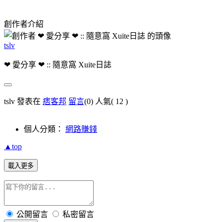
創作者介紹
tslv
❤ 愛分享 ❤ :: 隨意窩 Xuite日誌
tslv 發表在
痞客邦
留言
(0)
人氣(
12
)
個人分類：
網路賺錢
▲top
載入更多
公開留言
私密留言