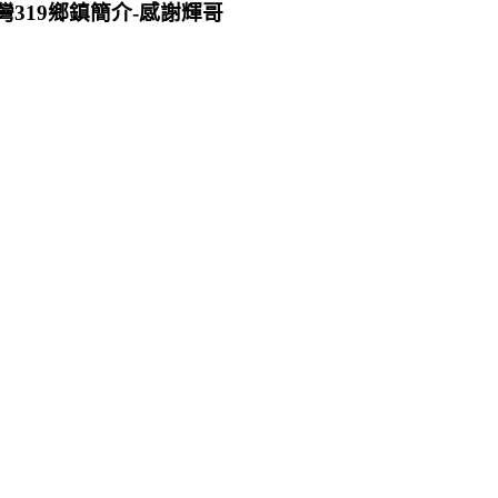
灣319鄉鎮簡介-感謝輝哥