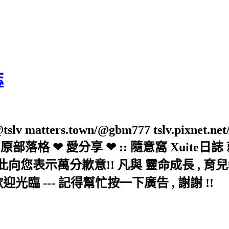
誌
slv matters.town/@gbm777 tslv.pixnet.net
elove/twblog 原部落格 ❤ 愛分享 ❤ :: 隨意
示萬分歉意!! 凡與 靈命成長 , 育兒教育 
歡迎光臨 --- 記得幫忙按一下廣告 , 謝謝 !!