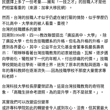
民選擇上多了一份考量—–擁有「一技之才」的技職人才是他
們相當看重的（來源：加拿大移民網）。
然而，台灣的技職人才似乎仍處在被打壓的情勢，似乎學歷仍
不比高中、大學來的被人看重、重視？
台灣的技職體系的變革
回溯到1994年，四一○教改聯盟提出「廣設高中、大學」，除
了廣設大學，也包含技職體系的升格，但名為升格的升格，卻
遭到各界憂心，其中，公益平台文化基金會董事長嚴長壽表
示：「眼睜睜看著台灣技職教育的初衷被扭曲、瓦解，逐步邁
向學術化，犧牲掉下一代的年輕人，付出慘痛的代價。」技職
學校開始走往學術、碩博士界，迷失了原本的焦點與道路，每
年的專科教師在逐漸流失—–因為技職學校不那麼大量需求專
科老師。
台灣科技大學校長廖慶榮認為，這是台灣技職教育的奇特現
象，「高職生拼命考證照，為的是升學，而不是就業。」。
其實我們可以改變這份變革
或許專科學院如此的轉變會令人感到灰心、沮喪，但其實最大