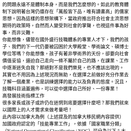
的問題永遠不是體制本身，而是我們怎麼想的。如此的教育體
制下說明著台灣仍還存在「萬般皆下品，唯有讀書高」的儒家
思想。因為這樣的思想架構下，當政府推出符合社會主流思想
期待的政策時，自然而人變受到社會的掌聲，也視這件事為好
事，而非災難。
你能想像，儘管在國外盛行技職體系的專業人才下，我們的孩
子、我們的下一代仍要被囚困於大學殿堂、學術論文、碩博士
學位等嗎？你能想像，孩子有著非學術界的天份，卻要向社會
價值妥協，逼迫自己走向一條不屬於自己的路，在課業、工作
中逐漸迷失自我？那絕對不是我們樂見，也不應該出現的。
其實也不用因為上述現況而無助，在選擇之前做好充分作業去
了解一個產業，也是訓練選擇的能力以及負責的態度。況且，
技職科目涵蓋遍佈，可以從中選擇自己所好、一份專業！
高發展技術指標工作
很多家長或孩子或許仍在迷惘到底要選擇什麼吧？那我們就來
以國際上的人才需求來做考量吧！
此內容以加拿大為例（上述提及的加拿大移民網內容提供）
加國政府認定的「技能專業工作」，依據「國家職業分類」
（National Occupational Classification / NOC）可分為以下 5 大