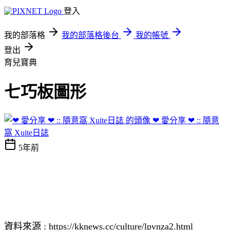
登入
我的部落格
我的部落格後台
我的帳號
登出
育兒寶典
七巧板圖形
❤ 愛分享 ❤ :: 隨意
窩 Xuite日誌
5年前
資料來源 : https://kknews.cc/culture/lpvnza2.html