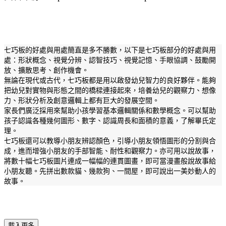
七巧板的好處與用處簡直是多不勝數，以下是七巧板部分的好處與用
處：形狀概念、視覺分辨、認智技巧、視覺記憶、手眼協調、鼓勵開
放、擴散思考、創作機會。
無論在現代或古代，七巧板都是用以啟發幼兒智力的良好夥伴。能夠
把幼兒對實物與形態之間的橋樑連接起來，培養幼兒的觀察力、想像
力、形狀分析及創意邏輯上都有巨大的發展空間。
家長們廣泛採用來幫助小孩學習基本邏輯關係和數學概念。可以幫助
孩子認識各種幾何圖形、數字、認識周長和面積的意義，了解畢氏定
理。
七巧板還可以教導小朋友辨認顏色，引導小朋友領悟圖形的分割與合
成，進而增強小朋友的手部智能、耐性和觀察力。亦可用以說故事，
將數十幅七巧板圖片連成一幅幅的連貫圖畫，即可當漫畫般說故事給
小朋友聽。先拼出數款貓、幾款狗、一間屋，即可說出一美妙動人的
故事。
載入更多