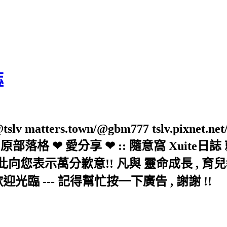
誌
slv matters.town/@gbm777 tslv.pixnet.net
elove/twblog 原部落格 ❤ 愛分享 ❤ :: 隨意
示萬分歉意!! 凡與 靈命成長 , 育兒教育 
歡迎光臨 --- 記得幫忙按一下廣告 , 謝謝 !!