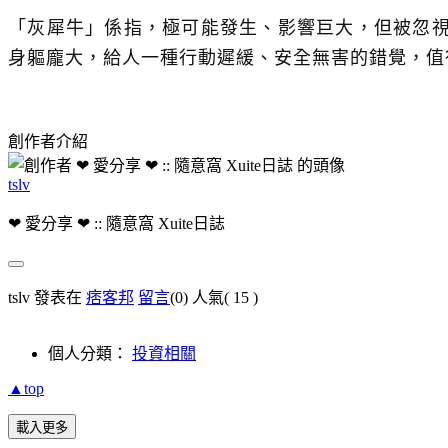
「灰犀牛」係指，極可能發生、影響巨大，但被忽
身軀龐大，給人一種行動遲緩、安全無害的錯
覺，值
創作者介紹
tslv
❤ 愛分享 ❤ :: 隨意窩 Xuite日誌
tslv 發表在
痞客邦
留言
(0)
人氣(
15
)
個人分類：
投資相關
▲top
載入更多