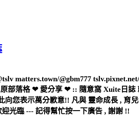
誌
slv matters.town/@gbm777 tslv.pixnet.net
elove/twblog 原部落格 ❤ 愛分享 ❤ :: 隨意
示萬分歉意!! 凡與 靈命成長 , 育兒教育 
歡迎光臨 --- 記得幫忙按一下廣告 , 謝謝 !!