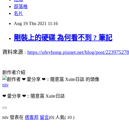
部落格
名片
Aug
19
Thu
2021
11:16
剛裝上的硬碟 為何看不到 ? 筆記
資料來源 :
https://ofeyhong.pixnet.net/blog/post/223975278
創作者介紹
tslv
❤ 愛分享 ❤ :: 隨意窩 Xuite日誌
tslv 發表在
痞客邦
留言
(0)
人氣(
10
)