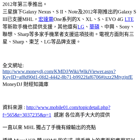
2012年第三季推出。
三星旗下Galaxy Nexus、S II、Note及2012年剛推出的Galaxy S
III已支援MHL，
宏達電
One系列的X、XL、S、EVO 4G
LTE
等新款手機也提供支援，其他還有
LG
、
華碩
、中興、Sony、
聯想、Sharp等多家手機業者支援這項技術。電視方面則有三
星、Sharp、東芝、LG等品牌支援。
全文網址:
http://www.moneydj.com/KMDJ/Wiki/WikiViewer.aspx?
KeyID=af8d90d1-0fd2-4442-8b71-b9922faf6706#ixzz2MtyzjnfE
MoneyDJ 財經知識庫
資料來源 :
http://www.mobile01.com/topicdetail.php?
f=565&t=3037235&p=1
感謝 各位高手大大的提供
一直以來 MHL 獨占了手機有線輸出的亮點