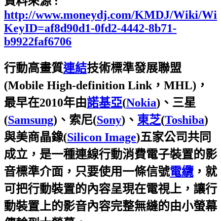
資料來源 :
http://www.moneydj.com/KMDJ/Wiki/Wik
KeyID=af8d90d1-0fd2-4442-8b71-
b9922faf6706
行動高畫質
連結
技術標準發展聯盟
(Mobile High-def
inition Link，MHL)，
最早在2010年由
諾基亞
(
Nokia
)、三星
(
Samsung
)、索尼(
Sony
)、
東芝
(
Toshiba
)
與美商晶鐌(
Silicon Image
)五家公司共同
成立，是一種連線行動消費電子裝置的影
音標準介面，只要使用一條信號
電纜
，就
可把行動裝置的內容呈現在電視上，讓行
動裝置上的影音內容完整無縫的由小螢幕