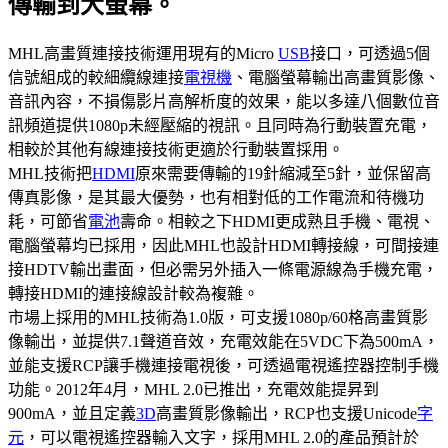
傳輸到大螢幕。
MHL高畫質連接技術運用現有的Micro
USB
接口，可透過5個
信號組成的較細纜線連接
電視機
、電腦螢幕輸出高畫質影像、
音訊內容，不損傷影片高解析度的效果，能以多達八個數位音
訊頻道提供1080p未經壓縮的視訊。且同時為行動裝置充電，
相較於其他有線連接技術更適於行動裝置採用。
MHL技術把
HDMI
原來需要傳輸的19針縮減至5針，並保留高
傳真影像，是其最大優勢，也有相對低的工作電流和待機功
耗，可節省
電池
壽命。相較之下HDMI更成熟且手機、電視、
電腦螢幕均已採用，因此MHL也設計HDMI轉接線，可間接連
接HDTV輸出畫面，但必需另外插入一條電源線為手機充電，
轉接HDMI的連接線設計較為複雜。
市場上採用的MHL技術為1.0版，可支援1080p/60格高畫質影
像輸出，並提供7.1聲道音效，充電效能在5VDC下為500mA，
並能支援RCP讓手機連接電視後，可透過電視遙控器控制手機
功能。2012年4月，MHL 2.0已推出，充電效能提昇到
900mA，並且定義
3D
高畫質影像輸出，RCP也支援Unicode
字
元
，可以電視遙控器輸入文字，採用MHL 2.0的產品預計於