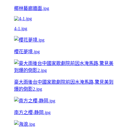
椰林藝廊牆面.jpg
4-1.jpg
櫻花夢境.jpg
豪大雨後台中國家歌劇院前因水淹馬路,驚見美到
爆的倒影2.jpg
南方之櫻-静岡.jpg