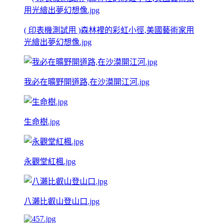
( 印表機測試用 )森林裡的彩虹小徑,美國藝術家用
光繪出夢幻想像.jpg
我必在曠野開道路,在沙漠開江河.jpg
生命樹.jpg
永觀堂紅楓.jpg
八瀨比叡山登山口.jpg