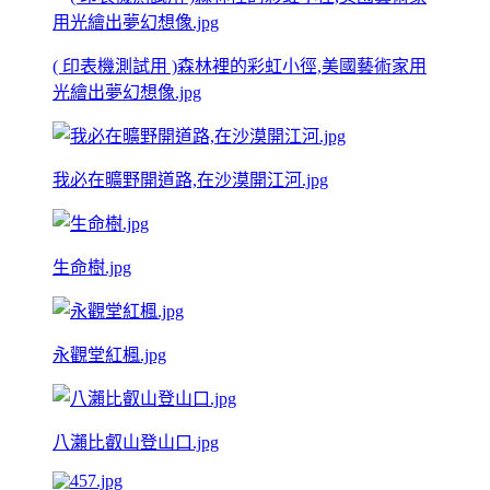
( 印表機測試用 )森林裡的彩虹小徑,美國藝術家用
光繪出夢幻想像.jpg
我必在曠野開道路,在沙漠開江河.jpg
生命樹.jpg
永觀堂紅楓.jpg
八瀨比叡山登山口.jpg