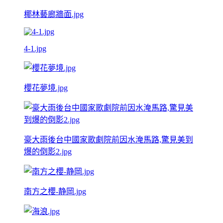
椰林藝廊牆面.jpg
4-1.jpg
櫻花夢境.jpg
豪大雨後台中國家歌劇院前因水淹馬路,驚見美到
爆的倒影2.jpg
南方之櫻-静岡.jpg